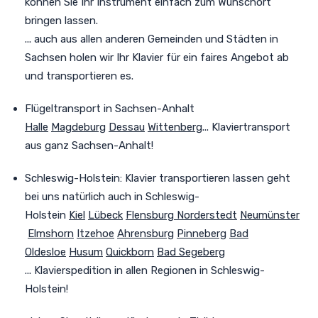
können Sie Ihr Instrument einfach zum Wunschort
bringen lassen.
... auch aus allen anderen Gemeinden und Städten in
Sachsen holen wir Ihr Klavier für ein faires Angebot ab
und transportieren es.
Flügeltransport in Sachsen-Anhalt
Halle
Magdeburg
Dessau
Wittenberg
... Klaviertransport
aus ganz Sachsen-Anhalt!
Schleswig-Holstein: Klavier transportieren lassen geht
bei uns natürlich auch in Schleswig-
Holstein
Kiel
Lübeck
Flensburg
Norderstedt
Neumünster
Elmshorn
Itzehoe
Ahrensburg
Pinneberg
Bad
Oldesloe
Husum
Quickborn
Bad Segeberg
... Klavierspedition in allen Regionen in Schleswig-
Holstein!