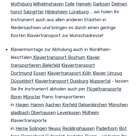
Wolfsburg
Wilhelmshaven
Celle
Hameln
Garbsen
Delmen
horst
Salzgitter
Hildesheim
Lüneburg
... wir holen Ihr
Instrument auch aus allen anderen Städten in
Niedersachsen und bringen es durch einen geringe
Kosten Klaviertransport zur Wunschadresse!
Klaviermontage zur Abholung auch in Nordrhein-
Westfalen
Klaviertransport Bochum
Klavier
transportieren Bielefeld
Klaviertransport
Dortmund
Essen
Klaviertransport Köln
Klavier Umzug
Düsseldorf
Klaviertransport Duisburg
Wuppertal
- lassen
Sie Ihr Instrument abholen auch per
Flügeltransporte
Bonn
Münster
Piano transportieren
in
Hagen
Hamm
Aachen
Krefeld
Gelsenkirchen
Mönchen
gladbach
Oberhausen
Leverkusen
Mülheim
Klaviertransporte
in
Herne
Solingen
Neuss
Recklinghausen
Paderborn
Bot