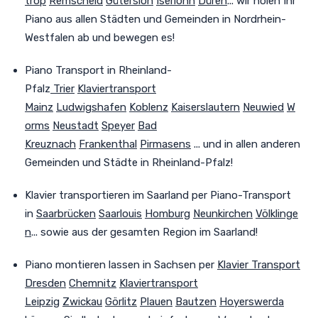
trop
Remscheid
Gütersloh
Iserlohn
Düren
... wir holen Ihr
Piano aus allen Städten und Gemeinden in Nordrhein-
Westfalen ab und bewegen es!
Piano Transport in Rheinland-
Pfalz
Trier
Klaviertransport
Mainz
Ludwigshafen
Koblenz
Kaiserslautern
Neuwied
W
orms
Neustadt
Speyer
Bad
Kreuznach
Frankenthal
Pirmasens
... und in allen anderen
Gemeinden und Städte in Rheinland-Pfalz!
Klavier transportieren im Saarland
per Piano-Transport
in
Saarbrücken
Saarlouis
Homburg
Neunkirchen
Völklinge
n
... sowie aus der gesamten Region im Saarland!
Piano montieren lassen in Sachsen
per
Klavier Transport
Dresden
Chemnitz
Klaviertransport
Leipzig
Zwickau
Görlitz
Plauen
Bautzen
Hoyerswerda