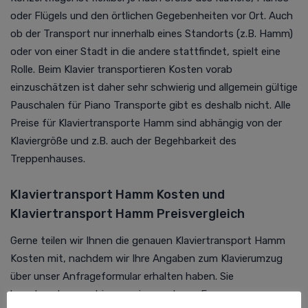
oder Flügels und den örtlichen Gegebenheiten vor Ort. Auch
ob der Transport nur innerhalb eines Standorts (z.B. Hamm)
oder von einer Stadt in die andere stattfindet, spielt eine
Rolle. Beim Klavier transportieren Kosten vorab
einzuschätzen ist daher sehr schwierig und allgemein gültige
Pauschalen für Piano Transporte gibt es deshalb nicht. Alle
Preise für Klaviertransporte Hamm sind abhängig von der
Klaviergröße und z.B. auch der Begehbarkeit des
Treppenhauses.
Klaviertransport Hamm Kosten und
Klaviertransport Hamm Preisvergleich
Gerne teilen wir Ihnen die genauen Klaviertransport Hamm
Kosten mit, nachdem wir Ihre Angaben zum Klavierumzug
über unser Anfrageformular erhalten haben. Sie
beantworten uns hier nur ein paar kurze Fragen zum