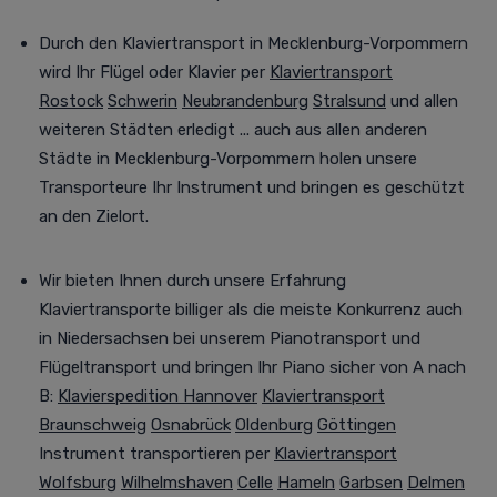
Durch den Klaviertransport in Mecklenburg-Vorpommern
wird Ihr Flügel oder Klavier per
Klaviertransport
Rostock
Schwerin
Neubrandenburg
Stralsund
und allen
weiteren Städten
erledigt
... auch aus allen anderen
Städte in Mecklenburg-Vorpommern holen unsere
Transporteure Ihr Instrument
und bringen es geschützt
an den Zielort
.
Wir bieten Ihnen durch unsere Erfahrung
Klaviertransporte billiger als die meiste Konkurrenz auch
in Niedersachsen bei unserem Pianotransport und
Flügeltransport und
bringen
Ihr Piano sicher von A nach
B
:
Klavierspedition Hannover
Klaviertransport
Braunschweig
Osnabrück
Oldenburg
Göttingen
Instrument transportieren per
Klaviertransport
Wolfsburg
Wilhelmshaven
Celle
Hameln
Garbsen
Delmen