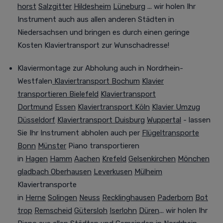
horst
Salzgitter
Hildesheim
Lüneburg
... wir holen Ihr
Instrument auch aus allen anderen Städten in
Niedersachsen und bringen es durch einen geringe
Kosten Klaviertransport zur Wunschadresse!
Klaviermontage zur Abholung auch in Nordrhein-
Westfalen
Klaviertransport Bochum
Klavier
transportieren Bielefeld
Klaviertransport
Dortmund
Essen
Klaviertransport Köln
Klavier Umzug
Düsseldorf
Klaviertransport Duisburg
Wuppertal
- lassen
Sie Ihr Instrument abholen auch per
Flügeltransporte
Bonn
Münster
Piano transportieren
in
Hagen
Hamm
Aachen
Krefeld
Gelsenkirchen
Mönchen
gladbach
Oberhausen
Leverkusen
Mülheim
Klaviertransporte
in
Herne
Solingen
Neuss
Recklinghausen
Paderborn
Bot
trop
Remscheid
Gütersloh
Iserlohn
Düren
... wir holen Ihr