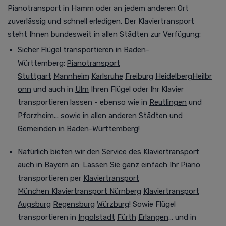
Pianotransport
in Hamm oder an jedem anderen Ort
zuverlässig und schnell erledigen. Der Klaviertransport
steht Ihnen bundesweit in allen Städten zur Verfügung
:
Sicher Flügel transportieren in Baden-
Württemberg:
Pianotransport
Stuttgart
Mannheim
Karlsruhe
Freiburg
Heidelberg
Heilbr
onn
und auch in
Ulm
Ihren Flügel oder Ihr Klavier
transportieren lassen - ebenso wie in
Reutlingen
und
Pforzheim
... sowie in allen anderen Städten und
Gemeinden in Baden-Württemberg!
Natürlich bieten wir den Service des Klaviertransport
auch in Bayern an:
Lassen Sie ganz einfach Ihr Piano
transportieren per
Klaviertransport
München
Klaviertransport Nürnberg
Klaviertransport
Augsburg
Regensburg
Würzburg
! Sowie Flügel
transportieren in
Ingolstadt
Fürth
Erlangen
... und in