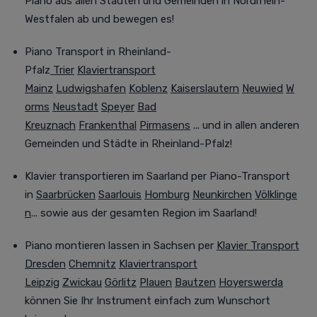
Piano aus allen Städten und Gemeinden in Nordrhein-
Westfalen ab und bewegen es!
Piano Transport in Rheinland-
Pfalz
Trier
Klaviertransport
Mainz
Ludwigshafen
Koblenz
Kaiserslautern
Neuwied
W
orms
Neustadt
Speyer
Bad
Kreuznach
Frankenthal
Pirmasens
... und in allen anderen
Gemeinden und Städte in Rheinland-Pfalz!
Klavier transportieren im Saarland
per Piano-Transport
in
Saarbrücken
Saarlouis
Homburg
Neunkirchen
Völklinge
n
... sowie aus der gesamten Region im Saarland!
Piano montieren lassen in Sachsen
per
Klavier Transport
Dresden
Chemnitz
Klaviertransport
Leipzig
Zwickau
Görlitz
Plauen
Bautzen
Hoyerswerda
können Sie Ihr Instrument einfach zum Wunschort