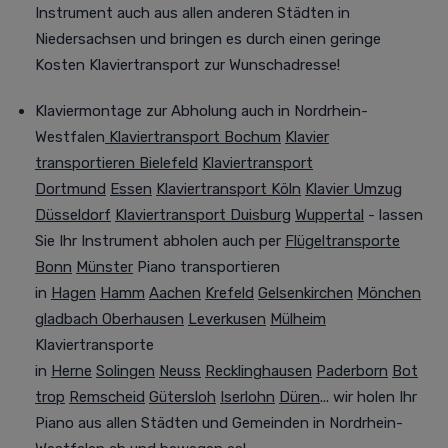
Instrument auch aus allen anderen Städten in
Niedersachsen und bringen es durch einen geringe
Kosten Klaviertransport zur Wunschadresse!
Klaviermontage zur Abholung auch in Nordrhein-
Westfalen
Klaviertransport Bochum
Klavier
transportieren Bielefeld
Klaviertransport
Dortmund
Essen
Klaviertransport Köln
Klavier Umzug
Düsseldorf
Klaviertransport Duisburg
Wuppertal
- lassen
Sie Ihr Instrument abholen auch per
Flügeltransporte
Bonn
Münster
Piano transportieren
in
Hagen
Hamm
Aachen
Krefeld
Gelsenkirchen
Mönchen
gladbach
Oberhausen
Leverkusen
Mülheim
Klaviertransporte
in
Herne
Solingen
Neuss
Recklinghausen
Paderborn
Bot
trop
Remscheid
Gütersloh
Iserlohn
Düren
... wir holen Ihr
Piano aus allen Städten und Gemeinden in Nordrhein-