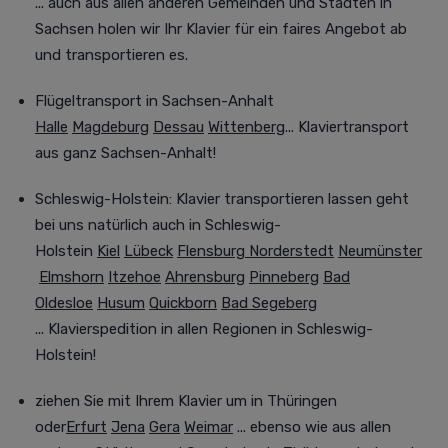
... auch aus allen anderen Gemeinden und Städten in
Sachsen holen wir Ihr Klavier für ein faires Angebot ab
und transportieren es.
Flügeltransport in Sachsen-Anhalt
Halle
Magdeburg
Dessau
Wittenberg
... Klaviertransport
aus ganz Sachsen-Anhalt!
Schleswig-Holstein: Klavier transportieren lassen geht
bei uns natürlich auch in Schleswig-
Holstein
Kiel
Lübeck
Flensburg
Norderstedt
Neumünster
Elmshorn
Itzehoe
Ahrensburg
Pinneberg
Bad
Oldesloe
Husum
Quickborn
Bad Segeberg
... Klavierspedition in allen Regionen in Schleswig-
Holstein!
ziehen Sie mit Ihrem Klavier um in Thüringen
oder
Erfurt
Jena
Gera
Weimar
... ebenso wie aus allen