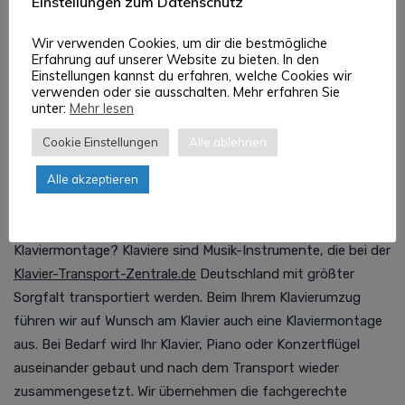
Einstellungen zum Datenschutz
benötigten Transport und unsere Profis senden Ihnen direkt
unverbindliche Angebote mit genauen Klaviertransport Halle
Wir verwenden Cookies, um dir die bestmögliche
Kosten zu. Sie profitieren also direkt von unserem
Erfahrung auf unserer Website zu bieten. In den
Einstellungen kannst du erfahren, welche Cookies wir
kostenlosen Klaviertransport Halle Preisvergleich! So wird
verwenden oder sie ausschalten. Mehr erfahren Sie
der Klaviertransport Halle günstig und einfach für Sie.
unter:
Mehr lesen
Cookie Einstellungen
Alle ablehnen
Klaviermontage Halle oder Klavier
Alle akzeptieren
transportieren Halle : Kein Problem!
Benötigen Sie eine Klavierspedition und Piano-, Flügel- oder
Klaviermontage? Klaviere sind Musik-Instrumente, die bei der
Klavier-Transport-Zentrale.de
Deutschland mit größter
Sorgfalt transportiert werden. Beim Ihrem Klavierumzug
führen wir auf Wunsch am Klavier auch eine Klaviermontage
aus. Bei Bedarf wird Ihr Klavier, Piano oder Konzertflügel
auseinander gebaut und nach dem Transport wieder
zusammengesetzt. Wir übernehmen die fachgerechte