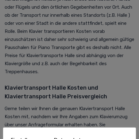
oder Flügels und den örtlichen Gegebenheiten vor Ort. Auch
ob der Transport nur innerhalb eines Standorts (z.B. Halle )
oder von einer Stadt in die andere stattfindet, spielt eine
Rolle. Beim Klavier transportieren Kosten vorab
einzuschätzen ist daher sehr schwierig und allgemein gültige
Pauschalen für Piano Transporte gibt es deshalb nicht. Alle
Preise für Klaviertransporte Halle sind abhängig von der
Klaviergröße und z.B. auch der Begehbarkeit des
Treppenhauses.
Klaviertransport Halle Kosten und
Klaviertransport Halle Preisvergleich
Gerne teilen wir Ihnen die genauen Klaviertransport Halle
Kosten mit, nachdem wir Ihre Angaben zum Klavierumzug
über unser Anfrageformular erhalten haben. Sie
beantworten uns hier nur ein paar kurze Fragen zum