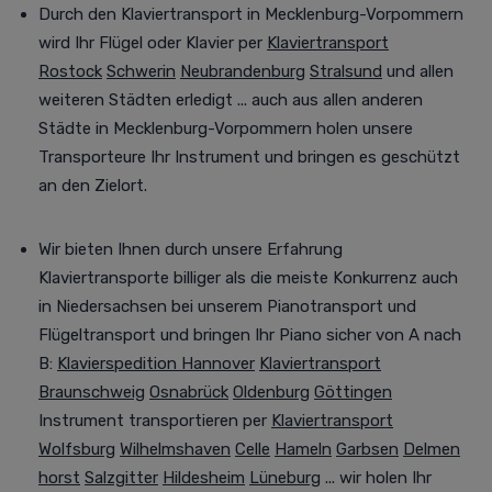
Durch den Klaviertransport in Mecklenburg-Vorpommern
wird Ihr Flügel oder Klavier per
Klaviertransport
Rostock
Schwerin
Neubrandenburg
Stralsund
und allen
weiteren Städten
erledigt
... auch aus allen anderen
Städte in Mecklenburg-Vorpommern holen unsere
Transporteure Ihr Instrument
und bringen es geschützt
an den Zielort
.
Wir bieten Ihnen durch unsere Erfahrung
Klaviertransporte billiger als die meiste Konkurrenz auch
in Niedersachsen bei unserem Pianotransport und
Flügeltransport und
bringen
Ihr Piano sicher von A nach
B
:
Klavierspedition Hannover
Klaviertransport
Braunschweig
Osnabrück
Oldenburg
Göttingen
Instrument transportieren per
Klaviertransport
Wolfsburg
Wilhelmshaven
Celle
Hameln
Garbsen
Delmen
horst
Salzgitter
Hildesheim
Lüneburg
... wir holen Ihr