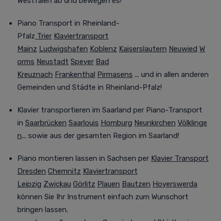
Westfalen ab und bewegen es!
Piano Transport in Rheinland-
Pfalz
Trier
Klaviertransport
Mainz
Ludwigshafen
Koblenz
Kaiserslautern
Neuwied
W
orms
Neustadt
Speyer
Bad
Kreuznach
Frankenthal
Pirmasens
... und in allen anderen
Gemeinden und Städte in Rheinland-Pfalz!
Klavier transportieren im Saarland
per Piano-Transport
in
Saarbrücken
Saarlouis
Homburg
Neunkirchen
Völklinge
n
... sowie aus der gesamten Region im Saarland!
Piano montieren lassen in Sachsen
per
Klavier Transport
Dresden
Chemnitz
Klaviertransport
Leipzig
Zwickau
Görlitz
Plauen
Bautzen
Hoyerswerda
können Sie Ihr Instrument einfach zum Wunschort
bringen lassen.