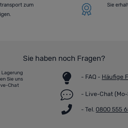
rtransport zum
Sie erha
igen.
Sie haben noch Fragen?
, Lagerung
-
FAQ -
Häufige 
en Sie uns
Live-Chat
-
Live-Chat
(Mo-
- Tel.
0800 555 6