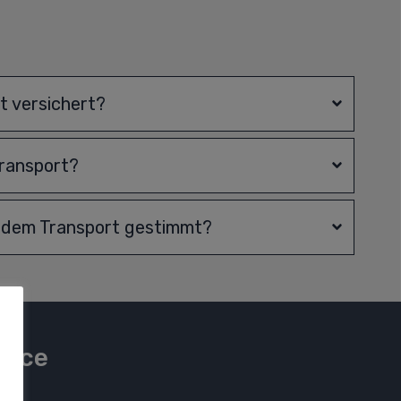
rt versichert?
Transport?
h dem Transport gestimmt?
vice