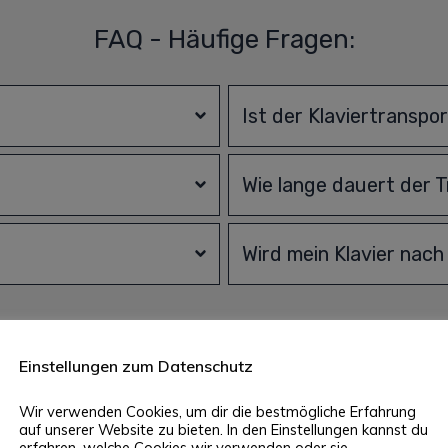
FAQ - Häufige Fragen:
Ist der Klaviertranspo
Wie lange dauert der 
Wird mein Klavier nac
Einstellungen zum Datenschutz
viertransport Duisburg: 100 % Ser
Wir verwenden Cookies, um dir die bestmögliche Erfahrung
auf unserer Website zu bieten. In den Einstellungen kannst du
erfahren, welche Cookies wir verwenden oder sie