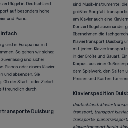
onzertflügel in Deutschland
sind Musik-Instrumente, die
nsport auf besonders hohe
größter Sorgfalt transporti
vier und Piano.
am Klavier auch eine Klavier
Konzertflügel auseinander
einfach
übernehmen die fachgerecht
Klaviertransport Duisburg u
rg und in Europa nur mit
mit jedem Klaviertransporteu
ammen. So gehen wir sicher,
in der Größe und Bauart. Ein
 zuverlässig und sicher
Korpus, aus einer Gußeisen
n Pianos oder einem Klavier
dem Spielwerk, den Saiten u
en und absenden. Sie
Preisen und Kosten für eine
 Ob der Start- oder Zielort
eltfreundlich durch
Klavierspedition Duis
deutschland, klaviertranspo
rtransporte Duisburg
transport, transport klavier
transporte, pianotransport, 
klaviertransport berlin, kla