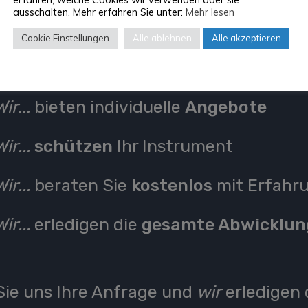
ausschalten. Mehr erfahren Sie unter:
Mehr lesen
Wir...
sind
europaweit
für Sie da
Cookie Einstellungen
Alle ablehnen
Alle akzeptieren
Wir...
machen
jeden Transport
möglich
Wir...
bieten individuelle
Angebote
Wir...
schützen
Ihr Instrument
Wir...
beraten Sie
kostenlos
mit Erfahr
Wir...
erledigen die
gesamte Abwicklun
ie uns Ihre Anfrage und
wir
erledigen 