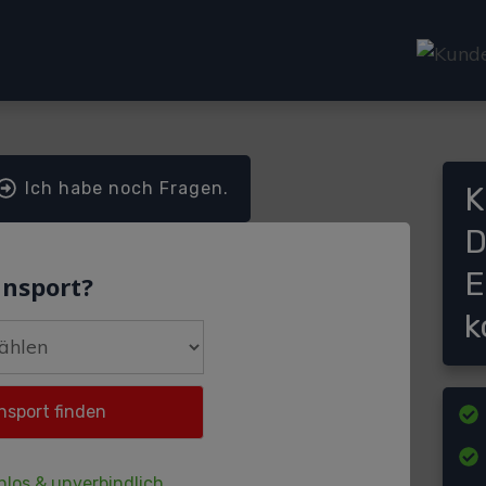
Ich habe noch Fragen.
K
D
E
ansport?
k
nlos & unverbindlich