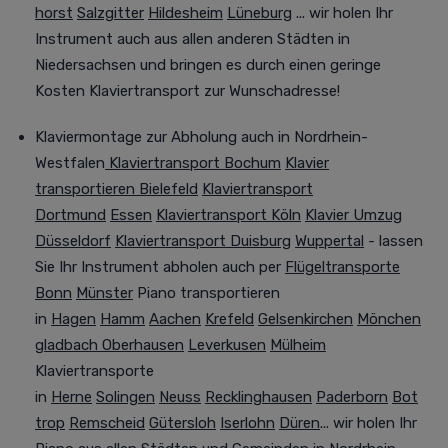
horst
Salzgitter
Hildesheim
Lüneburg
... wir holen Ihr
Instrument auch aus allen anderen Städten in
Niedersachsen und bringen es durch einen geringe
Kosten Klaviertransport zur Wunschadresse!
Klaviermontage zur Abholung auch in Nordrhein-
Westfalen
Klaviertransport Bochum
Klavier
transportieren Bielefeld
Klaviertransport
Dortmund
Essen
Klaviertransport Köln
Klavier Umzug
Düsseldorf
Klaviertransport Duisburg
Wuppertal
- lassen
Sie Ihr Instrument abholen auch per
Flügeltransporte
Bonn
Münster
Piano transportieren
in
Hagen
Hamm
Aachen
Krefeld
Gelsenkirchen
Mönchen
gladbach
Oberhausen
Leverkusen
Mülheim
Klaviertransporte
in
Herne
Solingen
Neuss
Recklinghausen
Paderborn
Bot
trop
Remscheid
Gütersloh
Iserlohn
Düren
... wir holen Ihr