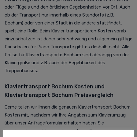
oder Flügels und den örtlichen Gegebenheiten vor Ort. Auch
ob der Transport nur innerhalb eines Standorts (z.B.
Bochum) oder von einer Stadt in die andere stattfindet,
spielt eine Rolle. Beim Klavier transportieren Kosten vorab
einzuschätzen ist daher sehr schwierig und allgemein gültige
Pauschalen für Piano Transporte gibt es deshalb nicht. Alle
Preise für Klaviertransporte Bochum sind abhängig von der
Klaviergröße und z.B. auch der Begehbarkeit des
Treppenhauses.
Klaviertransport Bochum Kosten und
Klaviertransport Bochum Preisvergleich
Gerne teilen wir Ihnen die genauen Klaviertransport Bochum
Kosten mit, nachdem wir Ihre Angaben zum Klavierumzug
über unser Anfrageformular erhalten haben. Sie
beantworten uns hier nur ein paar kurze Fragen zum