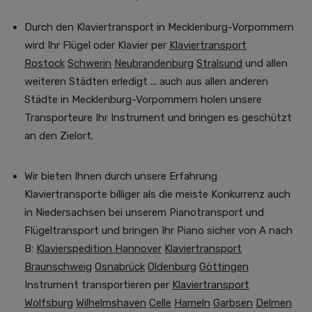
Durch den Klaviertransport in Mecklenburg-Vorpommern
wird Ihr Flügel oder Klavier per
Klaviertransport
Rostock
Schwerin
Neubrandenburg
Stralsund
und allen
weiteren Städten
erledigt
... auch aus allen anderen
Städte in Mecklenburg-Vorpommern holen unsere
Transporteure Ihr Instrument
und bringen es geschützt
an den Zielort
.
Wir bieten Ihnen durch unsere Erfahrung
Klaviertransporte billiger als die meiste Konkurrenz auch
in Niedersachsen bei unserem Pianotransport und
Flügeltransport und
bringen
Ihr Piano sicher von A nach
B
:
Klavierspedition Hannover
Klaviertransport
Braunschweig
Osnabrück
Oldenburg
Göttingen
Instrument transportieren per
Klaviertransport
Wolfsburg
Wilhelmshaven
Celle
Hameln
Garbsen
Delmen