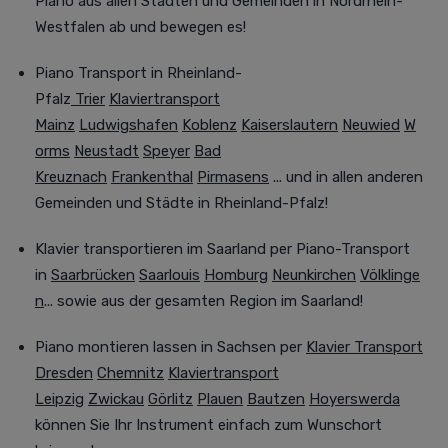
Piano aus allen Städten und Gemeinden in Nordrhein-
Westfalen ab und bewegen es!
Piano Transport in Rheinland-
Pfalz
Trier
Klaviertransport
Mainz
Ludwigshafen
Koblenz
Kaiserslautern
Neuwied
W
orms
Neustadt
Speyer
Bad
Kreuznach
Frankenthal
Pirmasens
... und in allen anderen
Gemeinden und Städte in Rheinland-Pfalz!
Klavier transportieren im Saarland
per Piano-Transport
in
Saarbrücken
Saarlouis
Homburg
Neunkirchen
Völklinge
n
... sowie aus der gesamten Region im Saarland!
Piano montieren lassen in Sachsen
per
Klavier Transport
Dresden
Chemnitz
Klaviertransport
Leipzig
Zwickau
Görlitz
Plauen
Bautzen
Hoyerswerda
können Sie Ihr Instrument einfach zum Wunschort