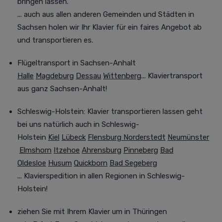
bringen lassen.
... auch aus allen anderen Gemeinden und Städten in
Sachsen holen wir Ihr Klavier für ein faires Angebot ab
und transportieren es.
Flügeltransport in Sachsen-Anhalt
Halle
Magdeburg
Dessau
Wittenberg
... Klaviertransport
aus ganz Sachsen-Anhalt!
Schleswig-Holstein: Klavier transportieren lassen geht
bei uns natürlich auch in Schleswig-
Holstein
Kiel
Lübeck
Flensburg
Norderstedt
Neumünster
Elmshorn
Itzehoe
Ahrensburg
Pinneberg
Bad
Oldesloe
Husum
Quickborn
Bad Segeberg
... Klavierspedition in allen Regionen in Schleswig-
Holstein!
ziehen Sie mit Ihrem Klavier um in Thüringen