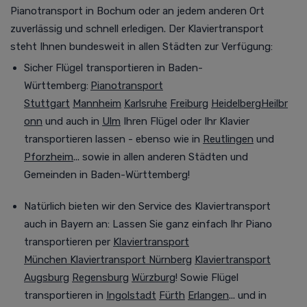
Pianotransport
in Bochum oder an jedem anderen Ort
zuverlässig und schnell erledigen. Der Klaviertransport
steht Ihnen bundesweit in allen Städten zur Verfügung
:
Sicher Flügel transportieren in Baden-
Württemberg:
Pianotransport
Stuttgart
Mannheim
Karlsruhe
Freiburg
Heidelberg
Heilbr
onn
und auch in
Ulm
Ihren Flügel oder Ihr Klavier
transportieren lassen - ebenso wie in
Reutlingen
und
Pforzheim
... sowie in allen anderen Städten und
Gemeinden in Baden-Württemberg!
Natürlich bieten wir den Service des Klaviertransport
auch in Bayern an:
Lassen Sie ganz einfach Ihr Piano
transportieren per
Klaviertransport
München
Klaviertransport Nürnberg
Klaviertransport
Augsburg
Regensburg
Würzburg
! Sowie Flügel
transportieren in
Ingolstadt
Fürth
Erlangen
... und in