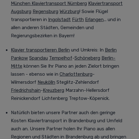
München
Klaviertransport Nürnberg
Klaviertransport
Augsburg
Regensburg
Würzburg
! Sowie Flügel
transportieren in
Ingolstadt
Fürth
Erlangen
... und in
allen anderen Städten, Gemeinden und
Regierungsbezirken in Bayern!
Klavier transportieren Berlin
und Umkreis
:
In
Berlin
Pankow
Spandau
Tempelhof
-
Schöneberg
Berlin-
Mitte
können Sie Ihr Piano an jeden Zielort bringen
lassen - ebenso wie in
Charlottenburg
-
Wilmersdorf
Neukölln
Steglitz-Zehlendorf
Friedrichshain
-
Kreuzberg
Marzahn-Hellersdorf
Reinickendorf Lichtenberg Treptow-Köpenick.
Natürlich bieten unsere Partner auch den geringe
Kosten Klaviertransport in Brandenburg und Umfeld
auch an.
Unsere Partner holen Ihr Piano aus allen
Regionen und Städten in Brandenburg ab und bringen