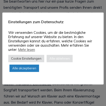
Sie beantworten uns hier nur ein paar kurze Fragen zum
benötigten Transport und unsere Profis senden Ihnen direkt
unverbindliche Angebote mit genauen Klaviertransport
Mannheim Kosten zu. Sie profitieren also direkt von unserem
Einstellungen zum Datenschutz
kostenlosen Klaviertransport Mannheim Preisvergleich! So
wird der Klaviertransport Mannheim günstig und einfach für
Wir verwenden Cookies, um dir die bestmögliche
Erfahrung auf unserer Website zu bieten. In den
Sie.
Einstellungen kannst du erfahren, welche Cookies wir
verwenden oder sie ausschalten. Mehr erfahren Sie
unter:
Mehr lesen
Klaviermontage Mannheim oder Klavier
Cookie Einstellungen
Alle ablehnen
transportieren Mannheim: Kein Problem!
Alle akzeptieren
Benötigen Sie eine Klavierspedition und Piano-, Flügel- oder
Klaviermontage? Klaviere sind Musik-Instrumente, die bei der
Klavier-Transport-Zentrale.de
Deutschland mit größter
Sorgfalt transportiert werden. Beim Ihrem Klavierumzug
führen wir auf Wunsch am Klavier auch eine Klaviermontage
aus. Bei Bedarf wird Ihr Klavier, Piano oder Konzertflügel