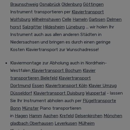
Braunschweig
Osnabrück
Oldenburg
Göttingen
Instrument transportieren per
Klaviertransport
Wolfsburg
Wilhelmshaven
Celle
Hameln
Garbsen
Delmen
horst
Salzgitter
Hildesheim
Lüneburg
... wir holen Ihr
Instrument auch aus allen anderen Städten in
Niedersachsen und bringen es durch einen geringe
Kosten Klaviertransport zur Wunschadresse!
Klaviermontage zur Abholung auch in Nordrhein-
Westfalen
Klaviertransport Bochum
Klavier
transportieren Bielefeld
Klaviertransport
Dortmund
Essen
Klaviertransport Köln
Klavier Umzug
Düsseldorf
Klaviertransport Duisburg
Wuppertal
- lassen
Sie Ihr Instrument abholen auch per
Flügeltransporte
Bonn
Münster
Piano transportieren
in
Hagen
Hamm
Aachen
Krefeld
Gelsenkirchen
Mönchen
gladbach
Oberhausen
Leverkusen
Mülheim