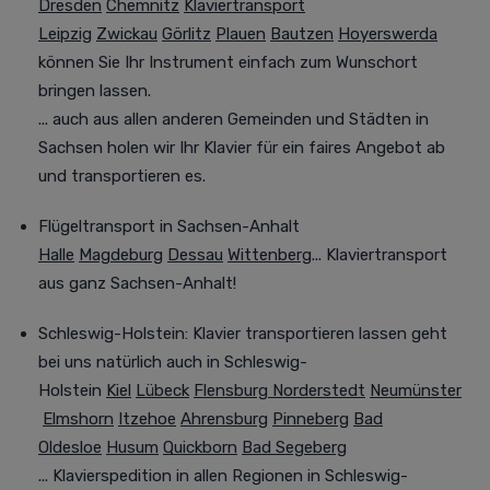
Dresden
Chemnitz
Klaviertransport
Leipzig
Zwickau
Görlitz
Plauen
Bautzen
Hoyerswerda
können Sie Ihr Instrument einfach zum Wunschort
bringen lassen.
... auch aus allen anderen Gemeinden und Städten in
Sachsen holen wir Ihr Klavier für ein faires Angebot ab
und transportieren es.
Flügeltransport in Sachsen-Anhalt
Halle
Magdeburg
Dessau
Wittenberg
... Klaviertransport
aus ganz Sachsen-Anhalt!
Schleswig-Holstein: Klavier transportieren lassen geht
bei uns natürlich auch in Schleswig-
Holstein
Kiel
Lübeck
Flensburg
Norderstedt
Neumünster
Elmshorn
Itzehoe
Ahrensburg
Pinneberg
Bad
Oldesloe
Husum
Quickborn
Bad Segeberg
... Klavierspedition in allen Regionen in Schleswig-